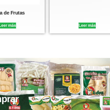
a de Frutas
Leer más
Leer más
prar